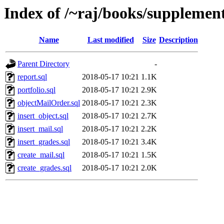
Index of /~raj/books/supplemen
Name
Last modified
Size
Description
Parent Directory
-
report.sql
2018-05-17 10:21
1.1K
portfolio.sql
2018-05-17 10:21
2.9K
objectMailOrder.sql
2018-05-17 10:21
2.3K
insert_object.sql
2018-05-17 10:21
2.7K
insert_mail.sql
2018-05-17 10:21
2.2K
insert_grades.sql
2018-05-17 10:21
3.4K
create_mail.sql
2018-05-17 10:21
1.5K
create_grades.sql
2018-05-17 10:21
2.0K